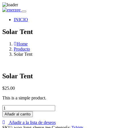
INICIO
Solar Tent
Home
Producto
Solar Tent
Solar Tent
$
25.00
This is a simple product.
Solar
Tent
Añadir al carrito
cantidad
Añadir a la lista de deseos
SKU:
woo-long-sleeve-tee
Categoría:
Tshirts