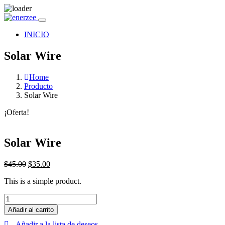
INICIO
Solar Wire
Home
Producto
Solar Wire
¡Oferta!
Solar Wire
$
45.00
$
35.00
This is a simple product.
Solar
Wire
Añadir al carrito
cantidad
Añadir a la lista de deseos