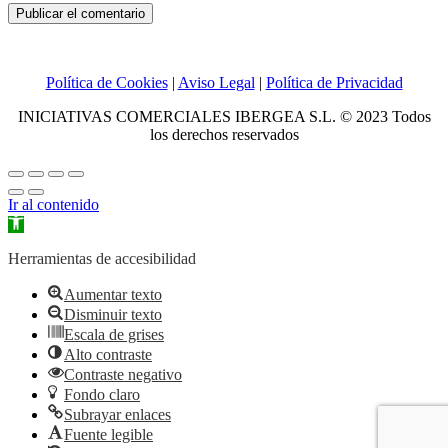
Política de Cookies
|
Aviso Legal
|
Política de Privacidad
INICIATIVAS COMERCIALES IBERGEA S.L. © 2023 Todos
los derechos reservados
Ir al contenido
Abrir
barra
de
Herramientas de accesibilidad
herramientas
Aumentar texto
Disminuir texto
Escala de grises
Alto contraste
Contraste negativo
Fondo claro
Subrayar enlaces
Fuente legible